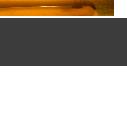
kommen!
eite besuchen! Taxi Kunath ist Ihr zuverlässiger Partner für Persone
Wir haben bestimmt das passende Angebot für Sie! Wir freuen uns a